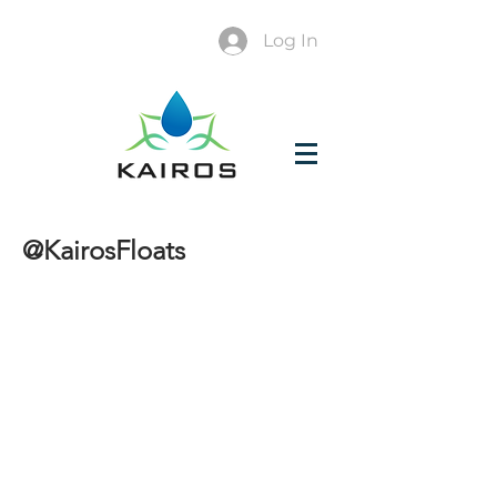
Log In
@KairosFloats